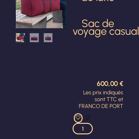
Sac de
voyage casual
600,00
€
Les prix indiqués
sont TTC et
FRANCO DE PORT
5730
_
ELYSIUM