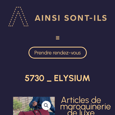
Aller
au
contenu
Prendre rendez-vous
5730 _ ELYSIUM
Articles de
maroquinerie
de luxe